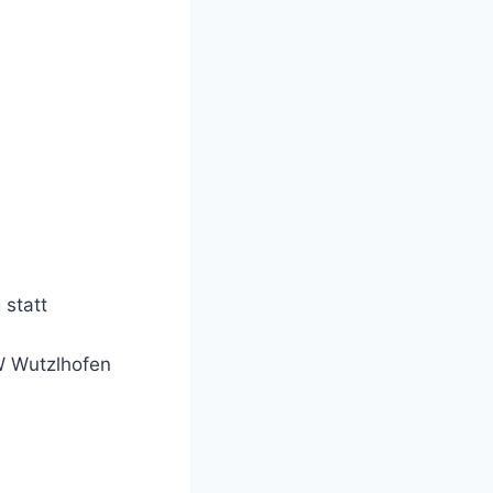
statt
W Wutzlhofen